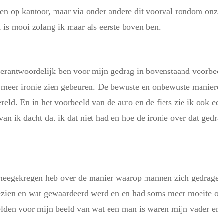
 en op kantoor, maar via onder andere dit voorval rondom onz
d is mooi zolang ik maar als eerste boven ben.
verantwoordelijk ben voor mijn gedrag in bovenstaand voorbeel
s meer ironie zien gebeuren. De bewuste en onbewuste manie
ereld. En in het voorbeeld van de auto en de fiets zie ik oo
van ik dacht dat ik dat niet had en hoe de ironie over dat ged
 meegekregen heb over de manier waarop mannen zich gedragen
ezien en wat gewaardeerd werd en en had soms meer moeite om
eelden voor mijn beeld van wat een man is waren mijn vader e