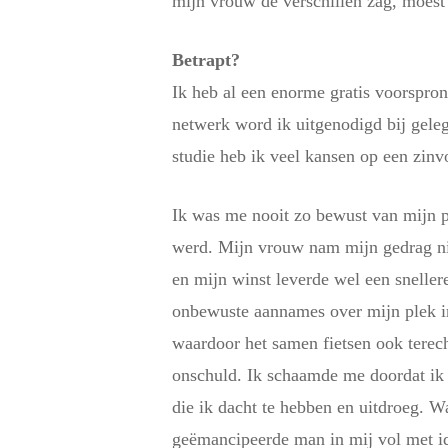
mijn vrouw de verschillen zag, moest 
Betrapt?
Ik heb al een enorme gratis voorspro
netwerk word ik uitgenodigd bij gele
studie heb ik veel kansen op een zinv
Ik was me nooit zo bewust van mijn p
werd. Mijn vrouw nam mijn gedrag nie
en mijn winst leverde wel een sneller
onbewuste aannames over mijn plek in d
waardoor het samen fietsen ook terec
onschuld. Ik schaamde me doordat ik 
die ik dacht te hebben en uitdroeg. W
geëmancipeerde man in mij vol met id