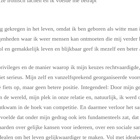
ze ironisch lachen en ik voelde me betrapt
ng gekregen in het leven, omdat ik ben geboren als witte man 
genheden waar ik weer mensen kan ontmoeten die mij verder h
ol en gemakkelijk leven en blijkbaar geef ik mezelf een beter
rivileges en de manier waarop ik mijn keuzes rechtvaardigde,
t serieus. Mijn zelf en vanzelfsprekend georganiseerde voor
e fiets op, maar geen betere positie. Integendeel: Door mijn g
e wereld, mijn plek in onze relatie en, natuurlijk, ik werd o
htkwam in de hoek van competitie. En daarmee verloor het sam
voelde dat onder mijn gedrag ook iets fundamenteels zat, da
aarden over gelijke kansen voor iedereen, over een sociale sa
ealen om het leven gelijkwaardiger te maken. Vol met ideal