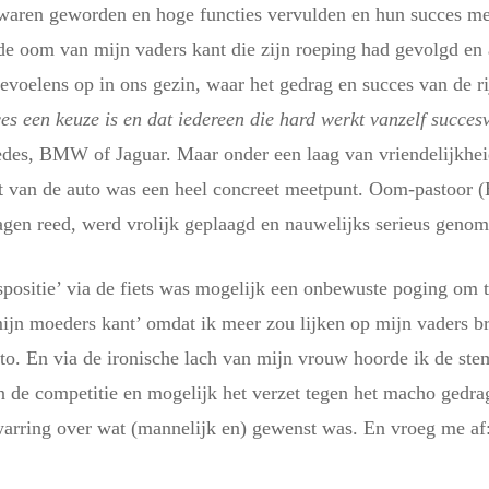
waren geworden en hoge functies vervulden en hun succes met
de oom van mijn vaders kant die zijn roeping had gevolgd en 
gevoelens op in ons gezin, waar het gedrag en succes van de r
es een keuze is en dat iedereen die hard werkt vanzelf succes
cedes, BMW of Jaguar. Maar onder een laag van vriendelijkhei
it van de auto was een heel concreet meetpunt. Oom-pastoor 
gen reed, werd vrolijk geplaagd en nauwelijks serieus genom
gspositie’ via de fiets was mogelijk een onbewuste poging om
n moeders kant’ omdat ik meer zou lijken op mijn vaders broe
to. En via de ironische lach van mijn vrouw hoorde ik de st
en de competitie en mogelijk het verzet tegen het macho gedra
warring over wat (mannelijk en) gewenst was. En vroeg me af: