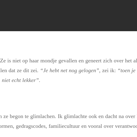
. Ze is niet op haar mondje gevallen en geneert zich over het
len dat ze dit zei.
“Je hebt net nog gelogen”
, zei ik:
“toen je
 niet echt lekker”
.
n ze begon te glimlachen. Ik glimlachte ook en dacht na over h
rmen, gedragscodes, familiecultuur en vooral over verantwo