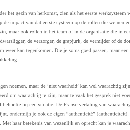
der het gezin van herkomst, zien als het eerste werksysteem 
op de impact van dat eerste systeem op de rollen die we neme
e zin, maar ook rollen in het team of in de organisatie die in 
warsligger, de verzorger, de grapjurk, de vermijder of de domi
team weer kan tegenkomen. Die je soms goed passen, maar een
ikkeling.
leugen noemen, maar de ‘niet waarheid’ kan wel waarachtig zijn
eerd om waarachtig te zijn, maar te vaak het gesprek niet vo
f behoefte bij een situatie. De Franse vertaling van waaracht
nt, ondermijn je ook de eigen “authenticité” (authenticiteit).
 Met haar betekenis van wezenlijk en oprecht kan je waaracht