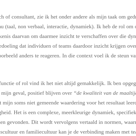
ach of consultant, zie ik het onder andere als mijn taak om ge
nu (taal, non verbaal, interactie, dynamiek). Ik heb de rol om 
kenis daarvan om daarmee inzicht te verschaffen over die dy
doeling dat individuen of teams daardoor inzicht krijgen over 
rbeeld anders te reageren. In die context voel ik de steun van
functie of rol vind ik het niet altijd gemakkelijk. Ik ben opg
ijn geval, positief blijven over
“de kwaliteit van de maalti
 mijn soms niet gemeende waardering voor het resultaat leerd
gheid. Het is een complexe, meerkleurige dynamiek, specifiek
den gevonden. Dit wordt vervolgens vertaald in normen, waar
scultuur en familiecultuur kan je de verbinding maken met te