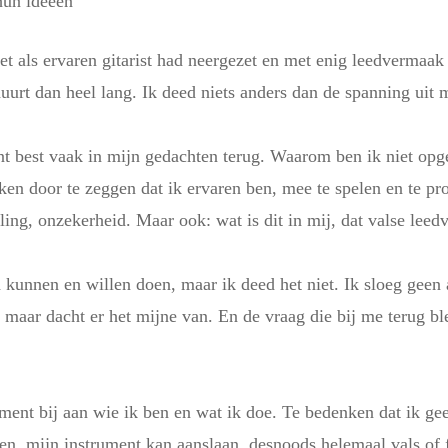
 hun ideeën
iet als ervaren gitarist had neergezet en met enig leedvermaak 
rt dan heel lang. Ik deed niets anders dan de spanning uit mij
nt best vaak in mijn gedachten terug. Waarom ben ik niet opg
ken door te zeggen dat ik ervaren ben, mee te spelen en te p
ing, onzekerheid. Maar ook: wat is dit in mij, dat valse lee
 kunnen en willen doen, maar ik deed het niet. Ik sloeg geen a
ts maar dacht er het mijne van. En de vraag die bij me terug
ent bij aan wie ik ben en wat ik doe. Te bedenken dat ik g
en, mijn instrument kan aanslaan, desnoods helemaal vals of 