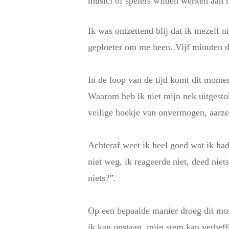
musici of spelers wilden werken aan
Ik was ontzettend blij dat ik mezelf n
geploeter om me heen. Vijf minuten duu
In de loop van de tijd komt dit mome
Waarom heb ik niet mijn nek uitgesto
veilige hoekje van onvermogen, aarzel
Achteraf weet ik heel goed wat ik had
niet weg, ik reageerde niet, deed nie
niets?”.
Op een bepaalde manier droeg dit mom
ik kan opstaan, mijn stem kan verheff