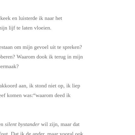
keek en luisterde ik naar het
n lijf te laten vloeien.
estaan om mijn gevoel uit te spreken?
roberen? Waarom dook ik terug in mijn
dvermaak?
kkoord aan, ik stond niet op, ik liep
 bleef komen was:“waarom deed ik
een
silent bystander
wil zijn, maar dat
fout. Dat ik de ander, maar vooral ook