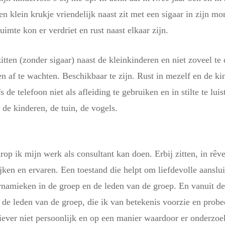
een klein krukje vriendelijk naast zit met een sigaar in zijn mo
imte kon er verdriet en rust naast elkaar zijn.
zitten
(zonder sigaar) naast de kleinkinderen en niet zoveel t
n en af te wachten. Beschikbaar te zijn. Rust in mezelf en de 
de telefoon niet als afleiding te gebruiken en in stilte te luis
 de kinderen, de tuin, de vogels.
arop ik mijn werk als consultant kan doen.
Erbij
zitten
, in rêv
ijken en ervaren. Een toestand die helpt om liefdevolle aanslu
ynamieken in de groep en de leden van de groep. En vanuit d
 de leden van de groep, die ik van betekenis voorzie en probe
Liever niet persoonlijk en op een manier waardoor er onderzo