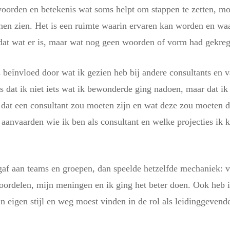
woorden en betekenis wat soms helpt om stappen te zetten, mo
unnen zien. Het is een ruimte waarin ervaren kan worden en wa
dat wat er is, maar wat nog geen woorden of vorm had gekreg
s beïnvloed door wat ik gezien heb bij andere consultants en v
s dat ik niet iets wat ik bewonderde ging nadoen, maar dat ik 
t dat een consultant zou moeten zijn en wat deze zou moeten do
 aanvaarden wie ik ben als consultant en welke projecties ik k
g gaf aan teams en groepen, dan speelde hetzelfde mechaniek: 
n oordelen, mijn meningen en ik ging het beter doen. Ook heb 
n eigen stijl en weg moest vinden in de rol als leidinggevend