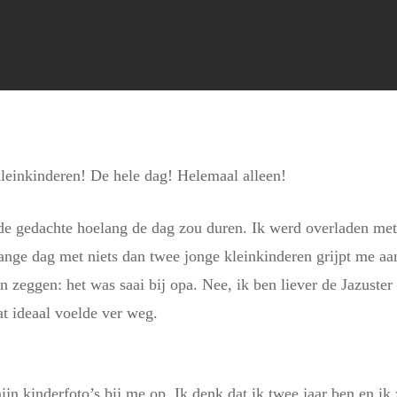
leinkinderen! De hele dag! Helemaal alleen!
 de gedachte hoelang de dag zou duren. Ik werd overladen met
ange dag met niets dan twee jonge kleinkinderen grijpt me aa
en zeggen: het was saai bij opa. Nee, ik ben liever de Jazuste
t ideaal voelde ver weg.
n kinderfoto’s bij me op. Ik denk dat ik twee jaar ben en ik z